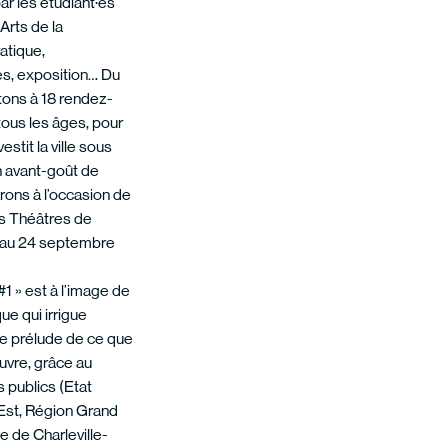
ar les étudiant·es
Arts de la
atique,
es, exposition… Du
vitons à 18 rendez-
ous les âges, pour
estit la ville sous
n avant-goût de
ons à l’occasion de
es Théâtres de
6 au 24 septembre
1 » est à l’image de
ue qui irrigue
 le prélude de ce que
uvre, grâce au
s publics (Etat
 Est, Région Grand
e de Charleville-