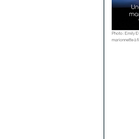
Photo : Emily 
marionnette à f