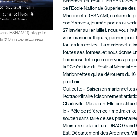
Barionnettes, restitution de stages p
de l’École Nationale Supérieure des 
Marionnette (ESNAM), ateliers de pr
conférences, journée portes ouvert
27 janvier au 1er juillet, nous vous in
Evans (ESNAM 11), stage La
vous marionnettiques, pensés pour t
ils © Christophe Loiseau
toutes les envies ! La marionnette inv
toutes ses formes, et nous donne u
l’immense fête que nous vous prépar
la 22e édition du Festival Mondial d
Marionnettes qui se déroulera du 1
prochain.
Oui, cette « Saison en marionnettes #
l’extraordinaire foisonnement artistiq
Charleville-Mézières. Elle constitue
le « Pôle de référence » mettra en œ
soutien sans faille de ses partenaire
Ministère de la culture DRAC Grand
Est, Département des Ardennes, Vill