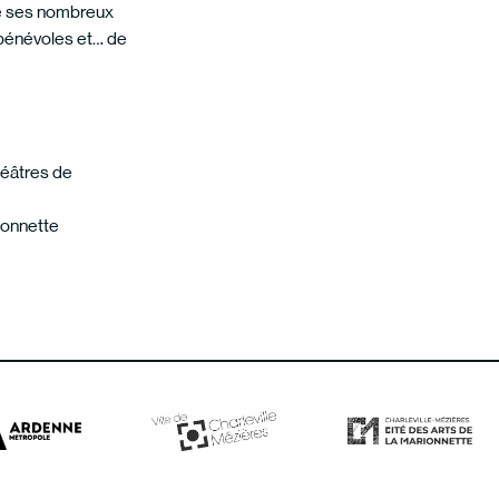
e ses nombreux
 bénévoles et… de
héâtres de
rionnette