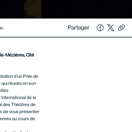
Partager
au
lle-Mézières, Cité
réation d’un Pôle de
 qui réunira en son
vités
 International de la
al des Théâtres de
x de vous présenter
mmés au cours de