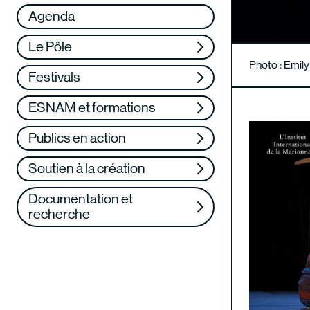
Réseau
VAE
Agenda
Soutenez-nous
Formation continue
Le Pôle
Web TV
Photo : Emil
Festivals
ESNAM et formations
Publics en action
Soutien à la création
Documentation et
recherche