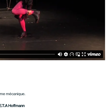
calme mécanique.
E.T.A Hoffmann