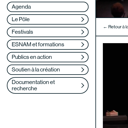
Réseau
VAE
Agenda
Soutenez-nous
Formation continue
Le Pôle
Web TV
← Retour à 
Festivals
ESNAM et formations
Publics en action
Soutien à la création
Documentation et
recherche