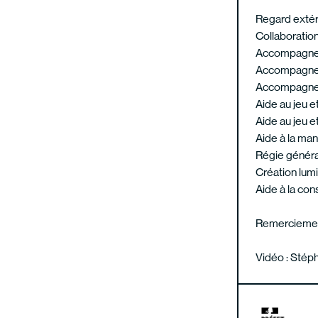
Regard extér
Collaboration
Accompagneme
Accompagnem
Accompagneme
Aide au jeu et
Aide au jeu et
Aide à la man
Régie général
Création lumi
Aide à la con
Remerciemen
Vidéo : Stép