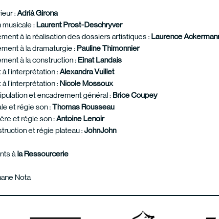
ieur :
Adrià Girona
 musicale :
Laurent Prost-Deschryver
nt à la réalisation des dossiers artistiques :
Laurence Ackerman
ent à la dramaturgie :
Pauline Thimonnier
nt à la construction :
Einat Landais
 à l’interprétation :
Alexandra Vuillet
 à l’interprétation :
Nicole Mossoux
ipulation et encadrement général :
Brice Coupey
e et régie son :
Thomas Rousseau
ère et régie son :
Antoine Lenoir
struction et régie plateau :
JohnJohn
ts à
la Ressourcerie
hane Nota