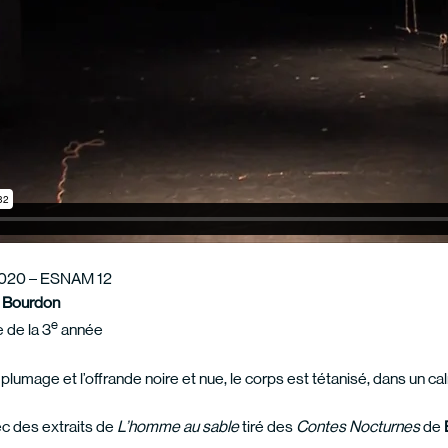
020 – ESNAM 12
a Bourdon
e
 de la 3
année
 plumage et l’offrande noire et nue, le corps est tétanisé, dans un 
ec des extraits de
L’homme au sable
tiré des
Contes Nocturnes
de