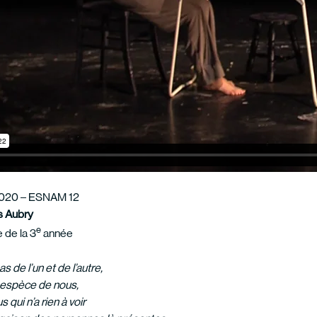
020 – ESNAM 12
s Aubry
e
 de la 3
année
pas de l’un et de l’autre,
ne espèce de nous,
 qui n’a rien à voir