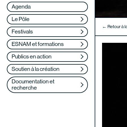
Réseau
VAE
Agenda
Soutenez-nous
Formation continue
Le Pôle
Web TV
← Retour à 
Festivals
ESNAM et formations
Publics en action
Soutien à la création
Documentation et
recherche