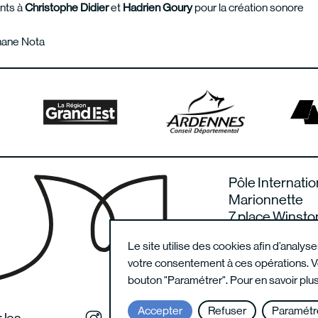
nts à
Christophe Didier
et
Hadrien Goury
pour la création sonore
hane Nota
Pôle Internatio
Marionnette
7 place Winsto
08000 Charlevi
Le site utilise des cookies afin d’analys
France
votre consentement à ces opérations. Vo
bouton "Paramétrer". Pour en savoir plus
Accepter
Refuser
Paramétre