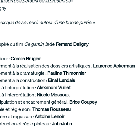
ugaison des personnes là présentes
»
gny
ux que de se réunir autour d’une bonne purée
. »
piré du film
Ce gamin, là
de
Fernand Deligny
ieur :
Coralie Brugier
nt à la réalisation des dossiers artistiques :
Laurence Ackerman
ent à la dramaturgie :
Pauline Thimonnier
nt à la construction :
Einat Landais
 à l’interprétation :
Alexandra Vuillet
 à l’interprétation :
Nicole Mossoux
ipulation et encadrement général :
Brice Coupey
e et régie son :
Thomas Rousseau
ère et régie son :
Antoine Lenoir
struction et régie plateau :
JohnJohn