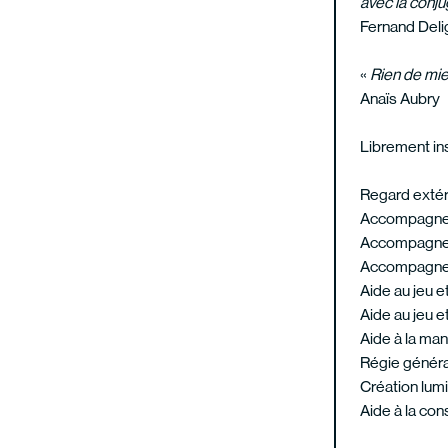
avec la conj
Fernand Deli
«
Rien de mie
Anaïs Aubry
Librement ins
Regard extér
Accompagneme
Accompagnem
Accompagneme
Aide au jeu et
Aide au jeu et
Aide à la man
Régie général
Création lumi
Aide à la con