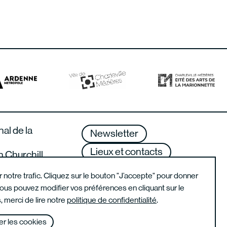
nal de la
Newsletter
Lieux et contacts
n Churchill
lle-Mézières –
Mentions légales
er notre trafic. Cliquez sur le bouton "J’accepte" pour donner
us pouvez modifier vos préférences en cliquant sur le
, merci de lire notre
politique de confidentialité
.
r les cookies