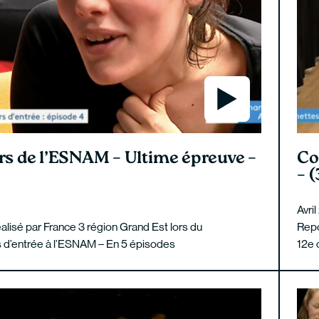
s de l’ESNAM – Ultime épreuve –
Co
– (
Avri
lisé par France 3 région Grand Est lors du
Repo
 d’entrée à l’ESNAM – En 5 épisodes
12e 