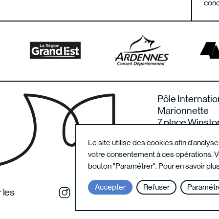
conc
Pôle Internatio
Marionnette
7 place Winsto
08000 Charlevi
Le site utilise des cookies afin d’analys
France
votre consentement à ces opérations. Vo
bouton "Paramétrer". Pour en savoir plus
Accepter
Refuser
Paramétre
 les
Instagram du festival