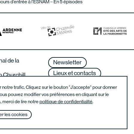
ours d’entrée à l’ESNAM – En 5 épisodes
nal de la
Newsletter
Lieux et contacts
n Churchill
lle-Mézières –
Mentions légales
er notre trafic. Cliquez sur le bouton "J’accepte" pour donner
us pouvez modifier vos préférences en cliquant sur le
, merci de lire notre
politique de confidentialité
.
r les cookies
Instagram de l'école