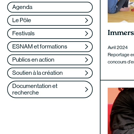
Réseau
VAE
Agenda
Soutenez-nous
Formation continue
Le Pôle
Web TV
Immers
Festivals
ESNAM et formations
Avril 2024
Reportage en 
Publics en action
concours d’
Soutien à la création
Documentation et
recherche