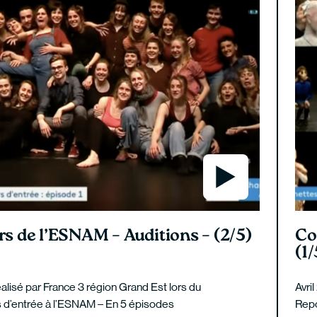
s de l’ESNAM – Auditions – (2/5)
Co
(1/
lisé par France 3 région Grand Est lors du
Avri
 d’entrée à l’ESNAM – En 5 épisodes
Repo