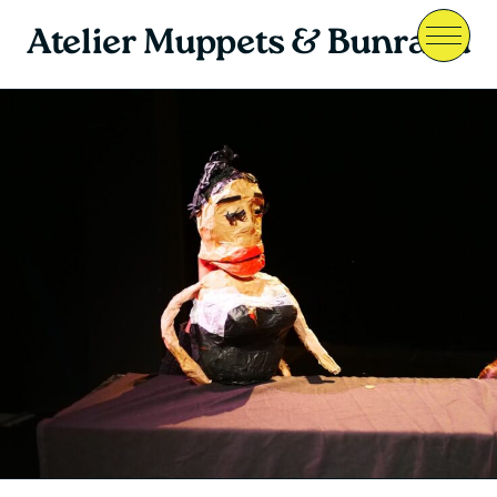
Atelier Muppets & Bunraku
Menu