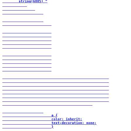
        string(6885) "

                        a {

                        color: inherit;

                        text-decoration: none;

                        }
