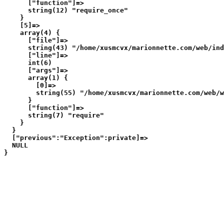
      ["function"]=>

      string(12) "require_once"

    }

    [5]=>

    array(4) {

      ["file"]=>

      string(43) "/home/xusmcvx/marionnette.com/web/ind
      ["line"]=>

      int(6)

      ["args"]=>

      array(1) {

        [0]=>

        string(55) "/home/xusmcvx/marionnette.com/web/w
      }

      ["function"]=>

      string(7) "require"

    }

  }

  ["previous":"Exception":private]=>

  NULL
