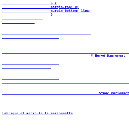
                        p {

                        margin-top: 0;

                        margin-bottom: 13px;

                        }

                                            © Hervé Dapremont 
Stage marionne
Fabrique et manipule ta marionnette