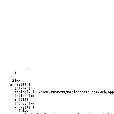
            "

      }

    }

    [2]=>

    array(4) {

      ["file"]=>

      string(79) "/home/xusmcvx/marionnette.com/web/app
      ["line"]=>

      int(15)

      ["args"]=>

      array(1) {

        [0]=>
