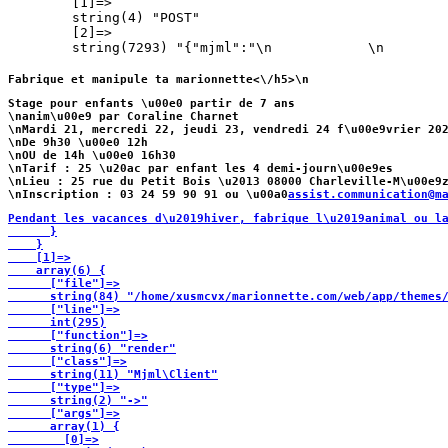
        [1]=>

        string(4) "POST"

        [2]=>

        string(7293) "{"mjml":"\n            
\n        
Fabrique et manipule ta marionnette<\/h5>\n
Stage pour enfants \u00e0 partir de 7 ans
\nanim\u00e9 par Coraline Charnet
\n
Mardi 21, mercredi 22, jeudi 23, vendredi 24 f\u00e9vrier 20
\nDe 9h30 \u00e0 12h
\nOU de 14h \u00e0 16h30
\nTarif : 25 \u20ac par enfant les 4 demi-journ\u00e9es
\nLieu : 25 rue du Petit Bois \u2013 08000 Charleville-M\u00e9
\nInscription : 03 24 59 90 91 ou \u00a0
assist.communication@m
Pendant les vacances d\u2019hiver, fabrique l\u2019animal ou l
      }

    }

    [1]=>

    array(6) {

      ["file"]=>

      string(84) "/home/xusmcvx/marionnette.com/web/app/themes/
      ["line"]=>

      int(295)

      ["function"]=>

      string(6) "render"

      ["class"]=>

      string(11) "Mjml\Client"

      ["type"]=>

      string(2) "->"

      ["args"]=>

      array(1) {

        [0]=>
