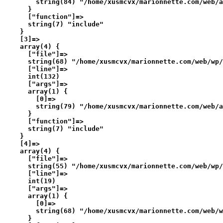
        string(84) "/home/xusmcvx/marionnette.com/web/a
      }

      ["function"]=>

      string(7) "include"

    }

    [3]=>

    array(4) {

      ["file"]=>

      string(68) "/home/xusmcvx/marionnette.com/web/wp/
      ["line"]=>

      int(132)

      ["args"]=>

      array(1) {

        [0]=>

        string(79) "/home/xusmcvx/marionnette.com/web/a
      }

      ["function"]=>

      string(7) "include"

    }

    [4]=>

    array(4) {

      ["file"]=>

      string(55) "/home/xusmcvx/marionnette.com/web/wp/
      ["line"]=>

      int(19)

      ["args"]=>

      array(1) {

        [0]=>

        string(68) "/home/xusmcvx/marionnette.com/web/w
      }
