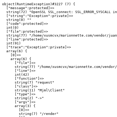
object(RuntimeException)#3227 (7) {

  ["message":protected]=>

  string(72) "OpenSSL SSL_connect: SSL_ERROR_SYSCALL in
  ["string":"Exception":private]=>

  string(0) ""

  ["code":protected]=>

  int(0)

  ["file":protected]=>

  string(77) "/home/xusmcvx/marionnette.com/vendor/juan
  ["line":protected]=>

  int(91)

  ["trace":"Exception":private]=>

  array(6) {

    [0]=>

    array(6) {

      ["file"]=>

      string(77) "/home/xusmcvx/marionnette.com/vendor/
      ["line"]=>

      int(42)

      ["function"]=>

      string(7) "request"

      ["class"]=>

      string(11) "Mjml\Client"

      ["type"]=>

      string(2) "->"

      ["args"]=>

      array(3) {

        [0]=>

        string(7) "/render"
